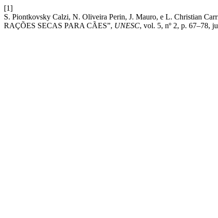
[1]
S. Piontkovsky Calzi, N. Oliveira Perin, J. Mauro, e L. Chr
RAÇÕES SECAS PARA CÃES”,
UNESC
, vol. 5, nº 2, p. 67–78, j