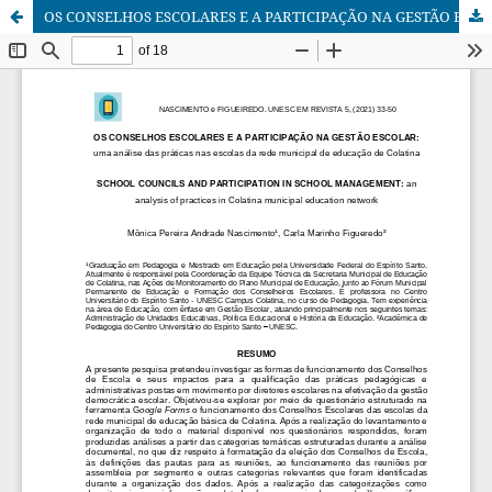
OS CONSELHOS ESCOLARES E A PARTICIPAÇÃO NA GESTÃO ESCOLAR: UMA ANÁLISE DAS PRÁTICAS NAS ESCOLAS DA REDE MUNICIPAL DE EDUCAÇÃO DE COLATINA