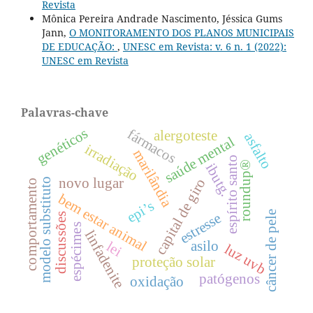
Revista
Mônica Pereira Andrade Nascimento, Jéssica Gums
Jann,
O MONITORAMENTO DOS PLANOS MUNICIPAIS
DE EDUCAÇÃO:
,
UNESC em Revista: v. 6 n. 1 (2022):
UNESC em Revista
Palavras-chave
genéticos
fármacos
alergoteste
asfalto
saúde mental
irradiação
marilândia
espírito santo
roundup®
ibutg.
novo lugar
capital de giro
modelo substituto
comportamento
bem estar animal
epi’s
câncer de pele
estresse
discussões
espécimes
linfadenite
asilo
lei
luz uvb
proteção solar
patógenos
oxidação