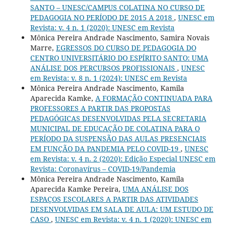
SANTO – UNESC/CAMPUS COLATINA NO CURSO DE
PEDAGOGIA NO PERÍODO DE 2015 A 2018
,
UNESC em
Revista: v. 4 n. 1 (2020): UNESC em Revista
Mônica Pereira Andrade Nascimento, Samira Novais
Marre,
EGRESSOS DO CURSO DE PEDAGOGIA DO
CENTRO UNIVERSITÁRIO DO ESPÍRITO SANTO: UMA
ANÁLISE DOS PERCURSOS PROFISSIONAIS
,
UNESC
em Revista: v. 8 n. 1 (2024): UNESC em Revista
Mônica Pereira Andrade Nascimento, Kamila
Aparecida Kamke,
A FORMAÇÃO CONTINUADA PARA
PROFESSORES A PARTIR DAS PROPOSTAS
PEDAGÓGICAS DESENVOLVIDAS PELA SECRETARIA
MUNICIPAL DE EDUCAÇÃO DE COLATINA PARA O
PERÍODO DA SUSPENSÃO DAS AULAS PRESENCIAIS
EM FUNÇÃO DA PANDEMIA PELO COVID-19
,
UNESC
em Revista: v. 4 n. 2 (2020): Edição Especial UNESC em
Revista: Coronavírus – COVID-19/Pandemia
Mônica Pereira Andrade Nascimento, Kamila
Aparecida Kamke Pereira,
UMA ANÁLISE DOS
ESPAÇOS ESCOLARES A PARTIR DAS ATIVIDADES
DESENVOLVIDAS EM SALA DE AULA: UM ESTUDO DE
CASO
,
UNESC em Revista: v. 4 n. 1 (2020): UNESC em