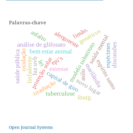
Palavras-chave
limão.
genéticos
asfalto
alergoteste
saúde mental
modelo substituto
análise de glifosato
discussões
espécimes
bem estar animal
oxidação
saúde pública
epi’s
proteção solar
linfadenite
luz uvb
espírito santo
lei
marilândia
estresse
asilo
capital de giro
novo lugar
irradiação
tuberculose
ibutg.
Open Journal Systems