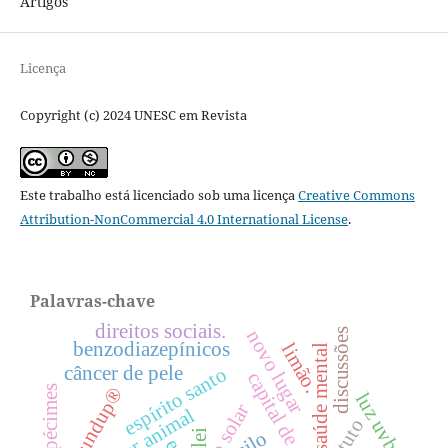
Artigos
Licença
Copyright (c) 2024 UNESC em Revista
Este trabalho está licenciado sob uma licença
Creative Commons
Attribution-NonCommercial 4.0 International License
.
Palavras-chave
direitos sociais.
discussões
novo lugar
benzodiazepínicos
limão.
saúde mental
câncer de pele
espírito santo
capital de giro
espécimes
roundup®
luz uvb
lei
asilo