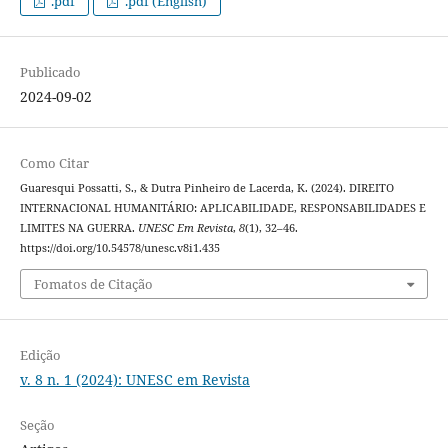
.pdf
.pdf (English)
Publicado
2024-09-02
Como Citar
Guaresqui Possatti, S., & Dutra Pinheiro de Lacerda, K. (2024). DIREITO
INTERNACIONAL HUMANITÁRIO: APLICABILIDADE, RESPONSABILIDADES E
LIMITES NA GUERRA.
UNESC Em Revista
,
8
(1), 32–46.
https://doi.org/10.54578/unesc.v8i1.435
Fomatos de Citação
Edição
v. 8 n. 1 (2024): UNESC em Revista
Seção