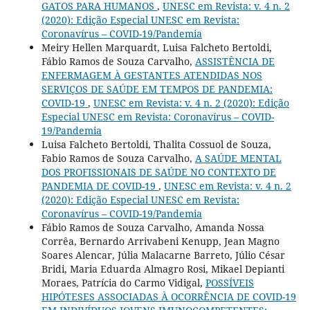
GATOS PARA HUMANOS
,
UNESC em Revista: v. 4 n. 2
(2020): Edição Especial UNESC em Revista:
Coronavírus – COVID-19/Pandemia
Meiry Hellen Marquardt, Luisa Falcheto Bertoldi,
Fábio Ramos de Souza Carvalho,
ASSISTÊNCIA DE
ENFERMAGEM À GESTANTES ATENDIDAS NOS
SERVIÇOS DE SAÚDE EM TEMPOS DE PANDEMIA:
COVID-19
,
UNESC em Revista: v. 4 n. 2 (2020): Edição
Especial UNESC em Revista: Coronavírus – COVID-
19/Pandemia
Luisa Falcheto Bertoldi, Thalita Cossuol de Souza,
Fabio Ramos de Souza Carvalho,
A SAÚDE MENTAL
DOS PROFISSIONAIS DE SAÚDE NO CONTEXTO DE
PANDEMIA DE COVID-19
,
UNESC em Revista: v. 4 n. 2
(2020): Edição Especial UNESC em Revista:
Coronavírus – COVID-19/Pandemia
Fábio Ramos de Souza Carvalho, Amanda Nossa
Corrêa, Bernardo Arrivabeni Kenupp, Jean Magno
Soares Alencar, Júlia Malacarne Barreto, Júlio César
Bridi, Maria Eduarda Almagro Rosi, Mikael Depianti
Moraes, Patrícia do Carmo Vidigal,
POSSÍVEIS
HIPÓTESES ASSOCIADAS À OCORRÊNCIA DE COVID-19