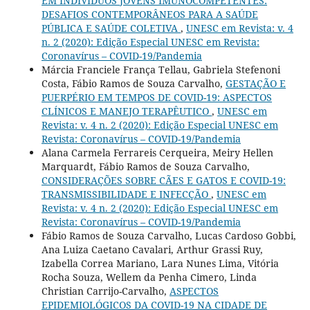
EM INDIVÍDUOS JOVENS IMUNOCOMPETENTES:
DESAFIOS CONTEMPORÂNEOS PARA A SAÚDE
PÚBLICA E SAÚDE COLETIVA
,
UNESC em Revista: v. 4
n. 2 (2020): Edição Especial UNESC em Revista:
Coronavírus – COVID-19/Pandemia
Márcia Franciele França Tellau, Gabriela Stefenoni
Costa, Fábio Ramos de Souza Carvalho,
GESTAÇÃO E
PUERPÉRIO EM TEMPOS DE COVID-19: ASPECTOS
CLÍNICOS E MANEJO TERAPÊUTICO
,
UNESC em
Revista: v. 4 n. 2 (2020): Edição Especial UNESC em
Revista: Coronavírus – COVID-19/Pandemia
Alana Carmela Ferrareis Cerqueira, Meiry Hellen
Marquardt, Fábio Ramos de Souza Carvalho,
CONSIDERAÇÕES SOBRE CÃES E GATOS E COVID-19:
TRANSMISSIBILIDADE E INFECÇÃO
,
UNESC em
Revista: v. 4 n. 2 (2020): Edição Especial UNESC em
Revista: Coronavírus – COVID-19/Pandemia
Fábio Ramos de Souza Carvalho, Lucas Cardoso Gobbi,
Ana Luiza Caetano Cavalari, Arthur Grassi Ruy,
Izabella Correa Mariano, Lara Nunes Lima, Vitória
Rocha Souza, Wellem da Penha Cimero, Linda
Christian Carrijo-Carvalho,
ASPECTOS
EPIDEMIOLÓGICOS DA COVID-19 NA CIDADE DE