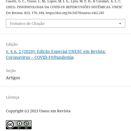
Casotti, G. C., Tiussi, L. M., Lopes, M. I. G., Lyra, M. E. D., & Cavalari, A. L. C.
(2021). FISIOPATOLOGIA DA COVID-19: REPERCUSSÕES SISTÊMICAS.
UNESC
Em Revista
,
4
(2), 170–184. https://doi.org/10.54578/unesc.v4i2.245
Fomatos de Citação
Edição
v. 4 n. 2 (2020): Edição Especial UNESC em Revista:
Coronavírus – COVID-19/Pandemia
Seção
Artigos
Licença
Copyright (c) 2021 Unesc em Revista