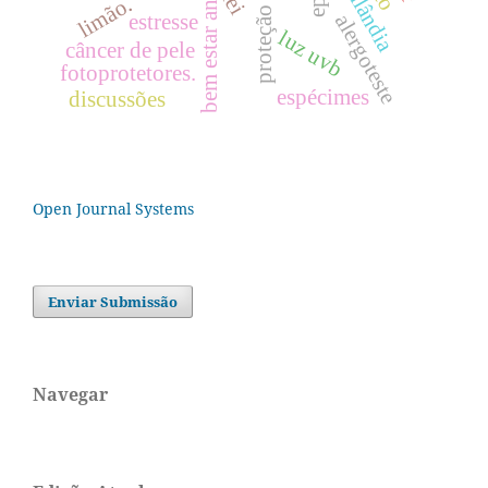
proteção solar
marilândia
bem estar animal
lei
limão.
estresse
alergoteste
luz uvb
câncer de pele
fotoprotetores.
espécimes
discussões
Open Journal Systems
Enviar Submissão
Navegar