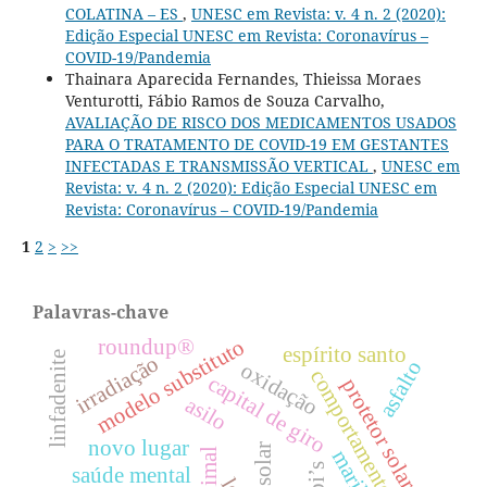
COLATINA – ES
,
UNESC em Revista: v. 4 n. 2 (2020):
Edição Especial UNESC em Revista: Coronavírus –
COVID-19/Pandemia
Thainara Aparecida Fernandes, Thieissa Moraes
Venturotti, Fábio Ramos de Souza Carvalho,
AVALIAÇÃO DE RISCO DOS MEDICAMENTOS USADOS
PARA O TRATAMENTO DE COVID-19 EM GESTANTES
INFECTADAS E TRANSMISSÃO VERTICAL
,
UNESC em
Revista: v. 4 n. 2 (2020): Edição Especial UNESC em
Revista: Coronavírus – COVID-19/Pandemia
1
2
>
>>
Palavras-chave
modelo substituto
roundup®
espírito santo
linfadenite
irradiação
asfalto
oxidação
comportamento
capital de giro
protetor solar
asilo
novo lugar
epi’s
saúde mental