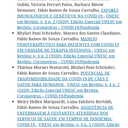
Gobbi, Victoria Ferrari Paiva, Barbara Binow
Demuner, Fábio Ramos de Souza Carvalho,
FATORES
IMUNOLÓGICOS E GENÉTICOS NA COVID-19
,
UNESC
em Revista: v. 4 n. 2 (2020): Edição Especial UNESC em
Revista: Coronavírus – COVID-19/Pandemia
Rhylari Pani Schrioder, Mayara dos Santos Claudiano,
Fábio Ramos de Souza Carvalho,
MANEJO
FISIOTERAPÊUTICO PARA PACIENTES COM COVID-19
EM UNIDADE DE TERAPIA INTENSIVA
,
UNESC em
Revista: v. 4 n. 2 (2020): Edição Especial UNESC em
Revista: Coronavírus – COVID-19/Pandemia
Thieissa Moraes Venturotti, Rhylari Pani Schrioder,
Fábio Ramos de Souza Carvalho,
POTENCIAL DE
TRANSMISSIBILIDADE DA COVID-19 DE CÃES E
GATOS PARA HUMANOS
,
UNESC em Revista: v. 4 n. 2
(2020): Edição Especial UNESC em Revista:
Coronavírus – COVID-19/Pandemia
Meiry Hellen Marquardt, Luisa Falcheto Bertoldi,
Fábio Ramos de Souza Carvalho,
ASSISTÊNCIA DE
ENFERMAGEM À GESTANTES ATENDIDAS NOS
SERVIÇOS DE SAÚDE EM TEMPOS DE PANDEMIA:
COVID-19
,
UNESC em Revista: v. 4 n. 2 (2020): Edição