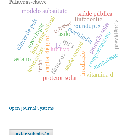
Palavras-chave
modelo substituto
saúde pública
bem estar animal
linfadenite
câncer de pele
estresse
previdência
proteção solar
novo lugar
roundup®
marilândia
comportamento
asilo
capital de giro
epi’s
saúde mental
lei
tuberculose
luz uvb
irradiação
alergoteste
fármacos
asfalto
limão.
vitamina d
protetor solar
Open Journal Systems
Enviar Submissão