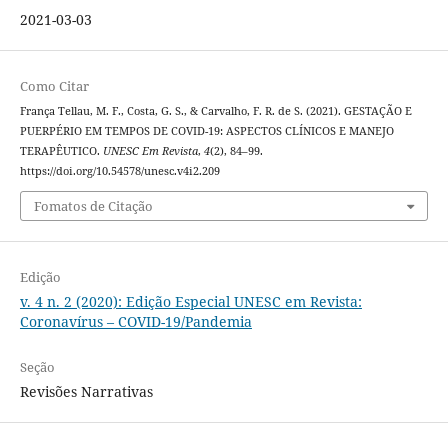
2021-03-03
Como Citar
França Tellau, M. F., Costa, G. S., & Carvalho, F. R. de S. (2021). GESTAÇÃO E
PUERPÉRIO EM TEMPOS DE COVID-19: ASPECTOS CLÍNICOS E MANEJO
TERAPÊUTICO.
UNESC Em Revista
,
4
(2), 84–99.
https://doi.org/10.54578/unesc.v4i2.209
Fomatos de Citação
Edição
v. 4 n. 2 (2020): Edição Especial UNESC em Revista:
Coronavírus – COVID-19/Pandemia
Seção
Revisões Narrativas