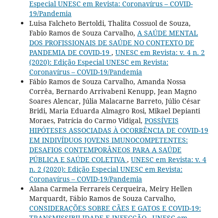
Especial UNESC em Revista: Coronavírus – COVID-
19/Pandemia
Luisa Falcheto Bertoldi, Thalita Cossuol de Souza,
Fabio Ramos de Souza Carvalho,
A SAÚDE MENTAL
DOS PROFISSIONAIS DE SAÚDE NO CONTEXTO DE
PANDEMIA DE COVID-19
,
UNESC em Revista: v. 4 n. 2
(2020): Edição Especial UNESC em Revista:
Coronavírus – COVID-19/Pandemia
Fábio Ramos de Souza Carvalho, Amanda Nossa
Corrêa, Bernardo Arrivabeni Kenupp, Jean Magno
Soares Alencar, Júlia Malacarne Barreto, Júlio César
Bridi, Maria Eduarda Almagro Rosi, Mikael Depianti
Moraes, Patrícia do Carmo Vidigal,
POSSÍVEIS
HIPÓTESES ASSOCIADAS À OCORRÊNCIA DE COVID-19
EM INDIVÍDUOS JOVENS IMUNOCOMPETENTES:
DESAFIOS CONTEMPORÂNEOS PARA A SAÚDE
PÚBLICA E SAÚDE COLETIVA
,
UNESC em Revista: v. 4
n. 2 (2020): Edição Especial UNESC em Revista:
Coronavírus – COVID-19/Pandemia
Alana Carmela Ferrareis Cerqueira, Meiry Hellen
Marquardt, Fábio Ramos de Souza Carvalho,
CONSIDERAÇÕES SOBRE CÃES E GATOS E COVID-19:
TRANSMISSIBILIDADE E INFECÇÃO
,
UNESC em